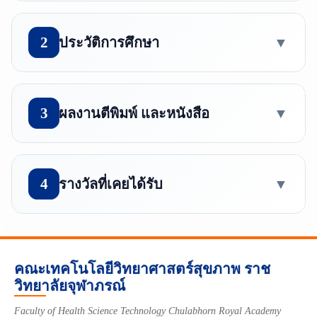
ชื่อ
2
ประวัติการศึกษา
▼
อลิสา
🎓 ปริญญาตรี
นามสกุล
3
ผลงานตีพิมพ์ และหนังสือ
▼
ศิลปศาสตรบัณฑิต สาขาวิชาการออกกำลัง
รุ่งเรือง
กายและการกีฬา มหาวิทยาลัยมหิดล
ประเทศไทย
4
รางวัลที่เคยได้รับ
▼
ตำแหน่ง
นักวิทยาศาสตร์การกีฬา โรงเรียน
🎓 ปริญญาโท
วิทยาศาสตร์การเคลื่อนไหวและสุขภาพ
🏅 -
-
คณะเทคโนโลยีวิทยาศาสตร์สุขภาพ ราช
วิทยาลัยจุฬาภรณ์
E-mail
🎓 ปริญญาเอก
Alisa.Run@cra.ac.th
Faculty of Health Science Technology Chulabhorn Royal Academy