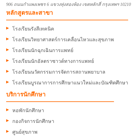
906 ถนนกำแพงเพชร 6 แขวงทุ่งสองห้อง เขตหลักสี่ กรุงเทพฯ 10210
-
หลักสูตรและสาขา
โรงเรียนรังสีเทคนิค
📜 การฝึกอบรม
โรงเรียนวิทยาศาสตร์การเคลื่อนไหวและสุขภาพ
อบรม Australian Strength and
โรงเรียนนักฉุกเฉินการแพทย์
Conditioning Association
อบรม Good practice sharing on AUN-QA
โรงเรียนนักอัลตราซาวด์ทางการแพทย์
SAR writing
โรงเรียนนวัตกรรมการจัดการสถานพยาบาล
อบรมหลักสูตรการออกกำลังกายในผู้มี
โรงเรียนบูรณาการการศึกษาแนวใหม่และบัณฑิตศึกษา
ความเสี่ยงด้านโรคหัวใจและหลอดเลือด
บริการนักศึกษา
สำหรับผู้ที่ออกกำลังกาย (Cardiovascular
Exercise Training Program)
หอพักนักศึกษา
Training Pregnant and Post – Partum
Client
กองกิจการนักศึกษา
อบรมเชิงปฏิบัติการหลักสูตรด้านความ
ศูนย์สุขภาพ