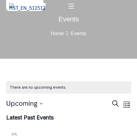
Events
Events
Home
There are no upcoming events.
Ev
Upcoming
Event
Search
List
Vi
Select
Searc
Latest Past Events
Nav
date.
and
JUL