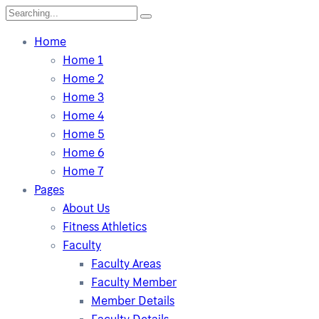
Home
Home 1
Home 2
Home 3
Home 4
Home 5
Home 6
Home 7
Pages
About Us
Fitness Athletics
Faculty
Faculty Areas
Faculty Member
Member Details