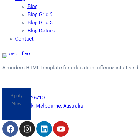
Blog
Blog Grid 2
Blog Grid 3
Blog Details
Contact
A modern HTML template for education, offering intuitive des
Apply
+61485826710
Now
Yarra Park, Melbourne, Australia
Follow Us: