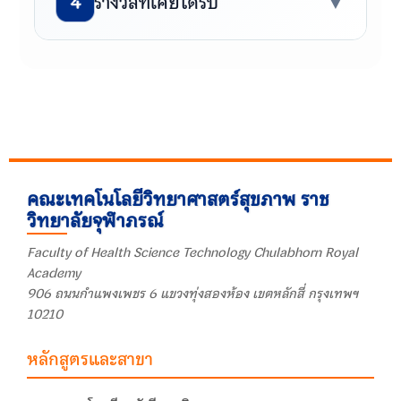
4
รางวัลที่เคยได้รับ
▼
ตำแหน่ง
นักวิทยาศาสตร์การกีฬา โรงเรียน
🎓 ปริญญาโท
วิทยาศาสตร์การเคลื่อนไหวและ
🏅 - ผู้ฝึกสอนยิมนาสติกแอโรบิก ดีเด่น โดย
-
สุขภาพ
การกีฬาแห่งประเทศไทย ในการแข่งขันกีฬา
เยาวชนแห่งชาติ ครั้งที่ 40 ปี พ.ศ.2568
🎓 ปริญญาเอก
E-mail
-
Iriya.Run@cra.ac.th
คณะเทคโนโลยีวิทยาศาสตร์สุขภาพ ราช
วิทยาลัยจุฬาภรณ์
📜 การฝึกอบรม
Faculty of Health Science Technology Chulabhorn Royal
อบรม Australian Strength and
Academy
Conditioning Association
906 ถนนกำแพงเพชร 6 แขวงทุ่งสองห้อง เขตหลักสี่ กรุงเทพฯ
10210
โครงการฝึกอบรมหลักสูตรการช่วย
ชีวิตขั้นพื้นฐาน (Basic Life Support
หลักสูตรและสาขา
: BLS)
เข้าอบรม Good practice sharing