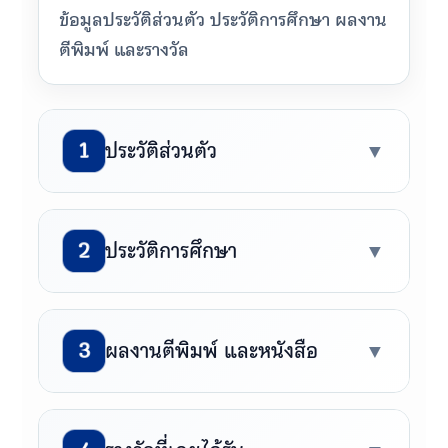
ข้อมูลประวัติส่วนตัว ประวัติการศึกษา ผลงาน
ตีพิมพ์ และรางวัล
1
ประวัติส่วนตัว
▼
ชื่อ
2
ประวัติการศึกษา
▼
อิริยา
🎓 ปริญญาตรี
นามสกุล
3
ผลงานตีพิมพ์ และหนังสือ
▼
ศิลปศาสตรบัณฑิต (การออกกำลังกาย
รุ่งเรือง
และการกีฬา) เกียรตินิยมอันดับ 2
มหาวิทยาลัยมหิดล ประเทศไทย