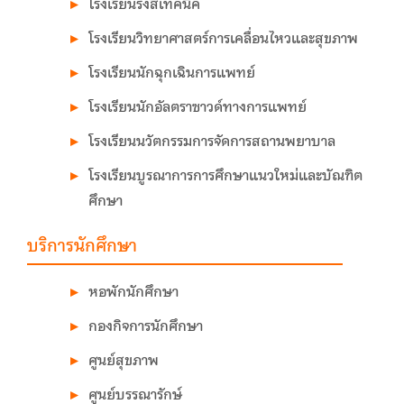
โรงเรียนรังสีเทคนิค
on AUN-QA SAR writing
โรงเรียนวิทยาศาสตร์การเคลื่อนไหวและสุขภาพ
อบรมหลักสูตรการออกกำลังกายในผู้
มีความเสี่ยงด้านโรคหัวใจและหลอด
โรงเรียนนักฉุกเฉินการแพทย์
เลือดสำหรับผู้ที่ออกกำลังกาย
โรงเรียนนักอัลตราซาวด์ทางการแพทย์
(Cardiovascular Exercise Training
โรงเรียนนวัตกรรมการจัดการสถานพยาบาล
program)
อบรมเชิงปฏิบัติการ เรื่อง ‘’ทบทวน
โรงเรียนบูรณาการการศึกษาแนวใหม่และบัณฑิต
เกณฑ์และเขียนรายงานการประเมิน
ศึกษา
ตนเองตาม AUN-QA Version 4.”
บริการนักศึกษา
อบรมหลักสูตร ISO9001 : 2015
(Awareness and Requirements)
หอพักนักศึกษา
อบรมพัฒนาอาจารย์และบุคลากรเพื่อ
จัดการเรียนการสอนออนไลน์ CRA
กองกิจการนักศึกษา
MOOC
ศูนย์สุขภาพ
โครงการอบรมเชิงปฏิบัติการ เรื่อง
ศูนย์บรรณารักษ์
AUN-QA Implementation and