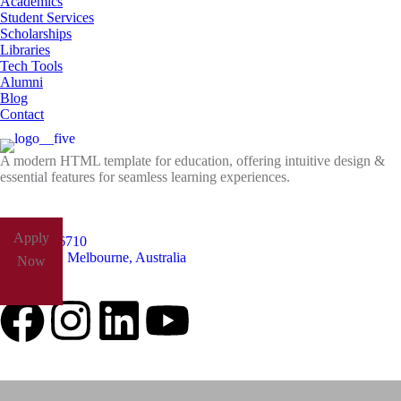
Academics
Student Services
Scholarships
Libraries
Tech Tools
Alumni
Blog
Contact
A modern HTML template for education, offering intuitive design &
essential features for seamless learning experiences.
Apply
+61485826710
Yarra Park, Melbourne, Australia
Now
Follow Us: