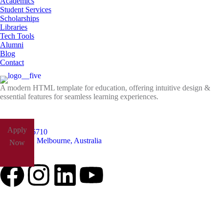
Academics
Student Services
Scholarships
Libraries
Tech Tools
Alumni
Blog
Contact
A modern HTML template for education, offering intuitive design &
essential features for seamless learning experiences.
Apply
+61485826710
Yarra Park, Melbourne, Australia
Now
Follow Us: