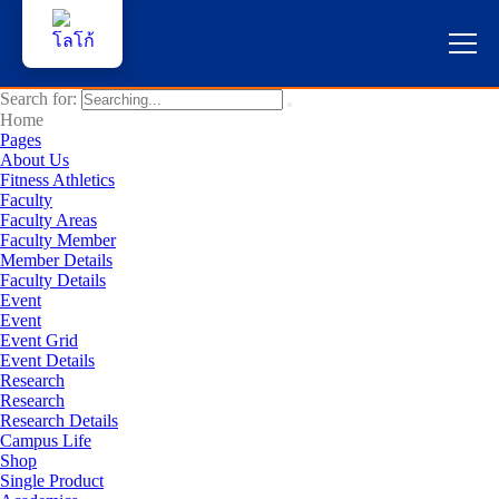
Search for:
หน้าแรก
Home
Pages
About Us
ผู้สนใจสมัครเรียน
Fitness Athletics
Faculty
Faculty Areas
บริการนักศึกษา
Faculty Member
Member Details
คณาจารย์และบุคลากร
Faculty Details
Event
Event
บุคคลทั่วไป
Event Grid
Event Details
Research
ภาษาไทย 🇹🇭
Research
Research Details
Campus Life
Shop
Single Product