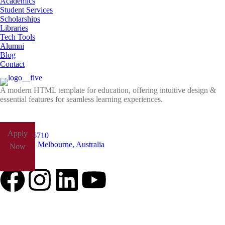
Academics
Student Services
Scholarships
Libraries
Tech Tools
Alumni
Blog
Contact
A modern HTML template for education, offering intuitive design &
essential features for seamless learning experiences.
Apply
+61485826710
Yarra Park, Melbourne, Australia
Now
Follow Us: