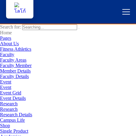
Search for:
หน้าแรก
Home
Pages
About Us
ผู้สนใจสมัครเรียน
Fitness Athletics
Faculty
Faculty Areas
บริการนักศึกษา
Faculty Member
Member Details
คณาจารย์และบุคลากร
Faculty Details
Event
Event
บุคคลทั่วไป
Event Grid
Event Details
Research
ภาษาไทย
Research
Research Details
Campus Life
Shop
Single Product