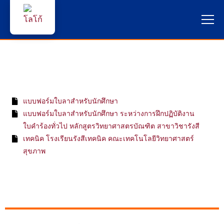
หน้าแรก
ผู้สนใจสมัครเรียน
แบบฟอร์มใบลาสําหรับนักศึกษา
บริการนักศึกษา
แบบฟอร์มใบลาสําหรับนักศึกษา ระหว่างการฝึกปฏิบัติงาน
ใบคําร้องทั่วไป หลักสูตรวิทยาศาสตรบัณฑิต สาขาวิชารังสี
คณาจารย์และบุคลากร
เทคนิค โรงเรียนรังสีเทคนิค คณะเทคโนโลยีวิทยาศาสตร์
สุขภาพ
บุคคลทั่วไป
ภาษาไทย 🇹🇭