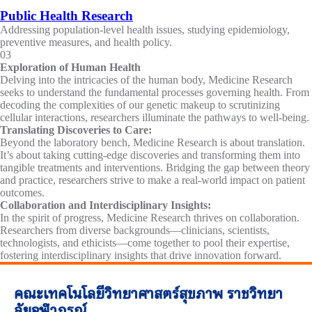
Public Health Research
Addressing population-level health issues, studying epidemiology,
preventive measures, and health policy.
03
Exploration of Human Health
Delving into the intricacies of the human body, Medicine Research
seeks to understand the fundamental processes governing health. From
decoding the complexities of our genetic makeup to scrutinizing
cellular interactions, researchers illuminate the pathways to well-being.
Translating Discoveries to Care:
Beyond the laboratory bench, Medicine Research is about translation.
It’s about taking cutting-edge discoveries and transforming them into
tangible treatments and interventions. Bridging the gap between theory
and practice, researchers strive to make a real-world impact on patient
outcomes.
Collaboration and Interdisciplinary Insights:
In the spirit of progress, Medicine Research thrives on collaboration.
Researchers from diverse backgrounds—clinicians, scientists,
technologists, and ethicists—come together to pool their expertise,
fostering interdisciplinary insights that drive innovation forward.
คณะเทคโนโลยีวิทยาศาสตร์สุขภาพ ราชวิทยา
ลัยจุฬาภรณ์