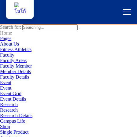
Search for:
หน้าแรก
Home
Pages
About Us
ผู้สนใจสมัครเรียน
Fitness Athletics
Faculty
Faculty Areas
บริการนักศึกษา
Faculty Member
Member Details
คณาจารย์และบุคลากร
Faculty Details
Event
Event
บุคคลทั่วไป
Event Grid
Event Details
Research
ภาษาไทย 🇹🇭
Research
Research Details
Campus Life
Shop
Single Product