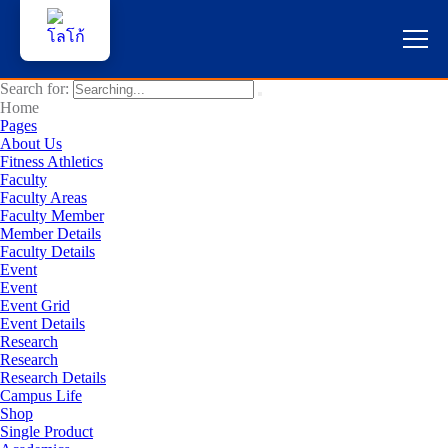
Search for:
หน้าแรก
Home
Pages
About Us
ผู้สนใจสมัครเรียน
Fitness Athletics
Faculty
Faculty Areas
บริการนักศึกษา
Faculty Member
Member Details
คณาจารย์และบุคลากร
Faculty Details
Event
Event
บุคคลทั่วไป
Event Grid
Event Details
Research
ภาษาไทย 🇹🇭
Research
Research Details
Campus Life
Shop
Single Product