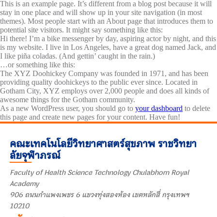
This is an example page. It’s different from a blog post because it will
stay in one place and will show up in your site navigation (in most
themes). Most people start with an About page that introduces them to
potential site visitors. It might say something like this:
Hi there! I’m a bike messenger by day, aspiring actor by night, and this
is my website. I live in Los Angeles, have a great dog named Jack, and
I like piña coladas. (And gettin’ caught in the rain.)
…or something like this:
The XYZ Doohickey Company was founded in 1971, and has been
providing quality doohickeys to the public ever since. Located in
Gotham City, XYZ employs over 2,000 people and does all kinds of
awesome things for the Gotham community.
As a new WordPress user, you should go to
your dashboard
to delete
this page and create new pages for your content. Have fun!
คณะเทคโนโลยีวิทยาศาสตร์สุขภาพ ราชวิทยา
ลัยจุฬาภรณ์
Faculty of Health Science Technology Chulabhorn Royal
Academy
906 ถนนกำแพงเพชร 6 แขวงทุ่งสองห้อง เขตหลักสี่ กรุงเทพฯ
10210