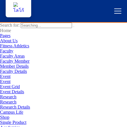
Search for:
หน้าแรก
Home
Pages
About Us
ผู้สนใจสมัครเรียน
Fitness Athletics
Faculty
Faculty Areas
บริการนักศึกษา
Faculty Member
Member Details
คณาจารย์และบุคลากร
Faculty Details
Event
Event
บุคคลทั่วไป
Event Grid
Event Details
Research
ภาษาไทย 🇹🇭
Research
Research Details
Campus Life
Shop
Single Product