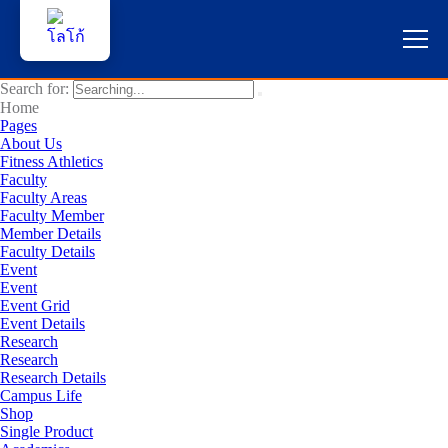
Search for:
หน้าแรก
Home
Pages
About Us
ผู้สนใจสมัครเรียน
Fitness Athletics
Faculty
Faculty Areas
บริการนักศึกษา
Faculty Member
Member Details
คณาจารย์และบุคลากร
Faculty Details
Event
Event
บุคคลทั่วไป
Event Grid
Event Details
Research
ภาษาไทย 🇹🇭
Research
Research Details
Campus Life
Shop
Single Product