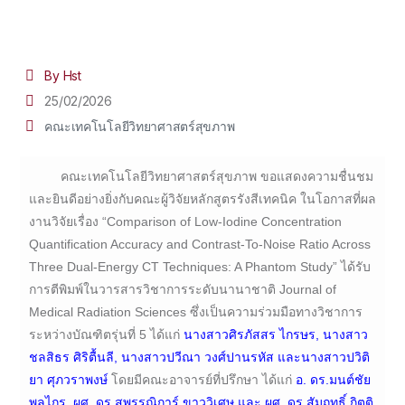
By Hst
25/02/2026
คณะเทคโนโลยีวิทยาศาสตร์สุขภาพ
คณะเทคโนโลยีวิทยาศาสตร์สุขภาพ ขอแสดงความชื่นชม
และยินดีอย่างยิ่งกับคณะผู้วิจัยหลักสูตรรังสีเทคนิค ในโอกาสที่ผล
งานวิจัยเรื่อง “Comparison of Low-Iodine Concentration
Quantification Accuracy and Contrast-To-Noise Ratio Across
Three Dual-Energy CT Techniques: A Phantom Study” ได้รับ
การตีพิมพ์ในวารสารวิชาการระดับนานาชาติ Journal of
Medical Radiation Sciences ซึ่งเป็นความร่วมมือทางวิชาการ
ระหว่างบัณฑิตรุ่นที่ 5 ได้แก่
นางสาวศิรภัสสร ไกรษร, นางสาว
ชลสิธร ศิริตื้นลี, นางสาวปวีณา วงศ์ปานรหัส และนางสาวปวิติ
ยา ศุภวราพงษ์
โดยมีคณะอาจารย์ที่ปรึกษา ได้แก่
อ. ดร.มนต์ชัย
พลไกร, ผศ. ดร.สุพรรณิการ์ ขาววิเศษ และ ผศ. ดร.สัมฤทธิ์ กิตติ