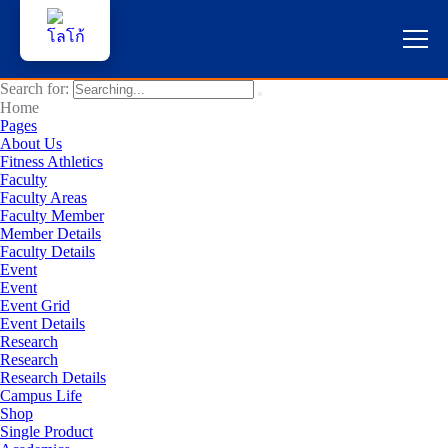
Search for:
หน้าแรก
Home
Pages
About Us
ผู้สนใจสมัครเรียน
Fitness Athletics
Faculty
Faculty Areas
บริการนักศึกษา
Faculty Member
Member Details
คณาจารย์และบุคลากร
Faculty Details
Event
Event
บุคคลทั่วไป
Event Grid
Event Details
Research
ภาษาไทย 🇹🇭
Research
Research Details
Campus Life
Shop
Single Product