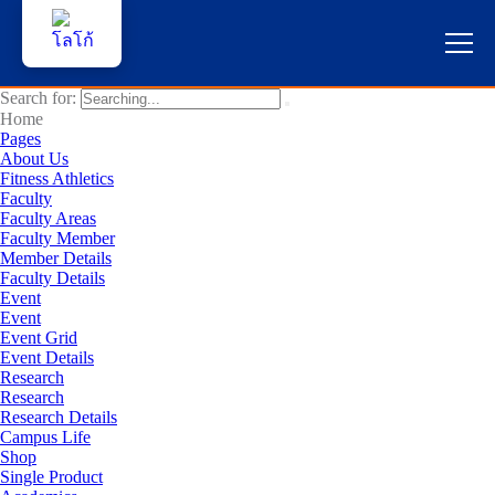
Search for:
หน้าแรก
Home
Pages
About Us
ผู้สนใจสมัครเรียน
Fitness Athletics
Faculty
Faculty Areas
บริการนักศึกษา
Faculty Member
Member Details
คณาจารย์และบุคลากร
Faculty Details
Event
Event
บุคคลทั่วไป
Event Grid
Event Details
Research
ภาษาไทย 🇹🇭
Research
Research Details
Campus Life
Shop
Single Product