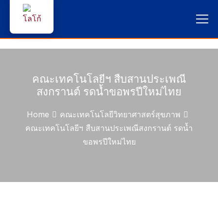
หน้าแรก
ผู้สนใจสมัครเรียน
คณะเทคโนโลยีฯ สืบสานประเพณี
สงกรานต์ รดน้ำขอพรปีใหม่ไทย
บริการนักศึกษา
Home
คณะเทคโนโลยีวิทยาศาสตร์สุขภาพ
คณาจารย์และบุคลากร
คณะเทคโนโลยีฯ สืบสานประเพณีสงกรานต์ รดน้ำ
ขอพรปีใหม่ไทย
บุคคลทั่วไป
ภาษาไทย 🇹🇭