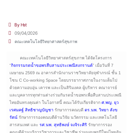
By Hst
09/04/2026
คณะเทคโนโลยีวิทยาศาสตร์สุขภาพ
คณะเทคโนโลยีวิทยาศาสตร์สุขภาพ ได้จัดโครงการ
“
กิจกรรมรดน้ำขอพรสืบสานประเพณีสงกรานต์
” เมื่อวันที่ 7
เมษายน 2569 ณ อาคารสำนักงานราชวิทยาลัยจุฬาภรณ์ ชั้น 1
โซน C Co-working Space โดยบรรยากาศภายในงานเต็มไป
ด้วยความอบอุ่น เคารพ และเป็นสิริมงคล ผู้บริหาร คณาจารย์
และบุคลากรทุกท่านต่างร่วมกันรดน้ำขอพรเพื่อสืบสานประเพณี
ไทยอันทรงคุณค่า ในโอกาสนี้ คณะได้รับเกียรติจาก
ศ.พญ. ยุว
เรศมคฐ์ สิทธิชาญบัญชา
รักษาการคณบดี
ดร.นพ. วิทยา สังข
รัตน์
รักษาการรองคณบดีด้านวิจัย นวัตกรรม และเทคโนโลยี
สารสนเทศ และ
รศ.นพ. สุทธิพงษ์ จงจิระศิริ
รักษาการรอง
คณบดีด้านบริการวิชาการและวิชาชีพ ร่วมมอบพรปีใหม่ไทยอัน