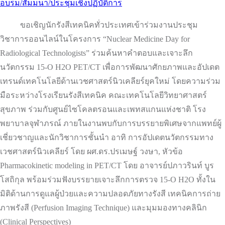
อบรม/สัมมนา/ประชุมเชิงปฏิบัติการ
ขอเชิญนักรังสีเทคนิคทั่วประเทศเข้าร่วมงานประชุม
วิชาการออนไลน์ในโครงการ “Nuclear Medicine Day for
Radiological Technologists” ร่วมค้นหาคำตอบและเจาะลึก
นวัตกรรม 15-O H2O PET/CT เพื่อการพัฒนาศักยภาพและอัปเดต
เทรนด์เทคโนโลยีด้านเวชศาสตร์นิวเคลียร์ยุคใหม่ โดยความร่วม
มือระหว่างโรงเรียนรังสีเทคนิค คณะเทคโนโลยีวิทยาศาสตร์
สุขภาพ ร่วมกับศูนย์ไซโคลตรอนและเพทสแกนแห่งชาติ โรง
พยาบาลจุฬาภรณ์ ภายในงานพบกับการบรรยายพิเศษจากแพทย์ผู้
เชี่ยวชาญและนักวิชาการชั้นนำ อาทิ การอัปเดตนวัตกรรมทาง
เวชศาสตร์นิวเคลียร์ โดย ผศ.ดร.ปรเมษฐ์ วงษา, หัวข้อ
Pharmacokinetic modeling in PET/CT โดย อาจารย์ปภาวรินท์ บูร
โสถิกุล พร้อมร่วมฟังบรรยายเจาะลึกการตรวจ 15-O H2O ทั้งใน
มิติด้านการดูแลผู้ป่วยและความปลอดภัยทางรังสี เทคนิคการถ่าย
ภาพรังสี (Perfusion Imaging Technique) และมุมมองทางคลินิก
(Clinical Perspectives)