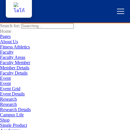
Search for:
หน้าแรก
Home
Pages
About Us
ผู้สนใจสมัครเรียน
Fitness Athletics
Faculty
Faculty Areas
บริการนักศึกษา
Faculty Member
Member Details
คณาจารย์และบุคลากร
Faculty Details
Event
Event
บุคคลทั่วไป
Event Grid
Event Details
Research
ภาษาไทย 🇹🇭
Research
Research Details
Campus Life
Shop
Single Product