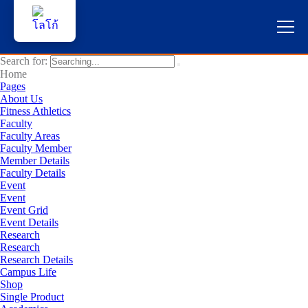
Search for:
หน้าแรก
Home
Pages
About Us
ผู้สนใจสมัครเรียน
Fitness Athletics
Faculty
Faculty Areas
บริการนักศึกษา
Faculty Member
Member Details
คณาจารย์และบุคลากร
Faculty Details
Event
Event
บุคคลทั่วไป
Event Grid
Event Details
Research
ภาษาไทย 🇹🇭
Research
Research Details
Campus Life
Shop
Single Product