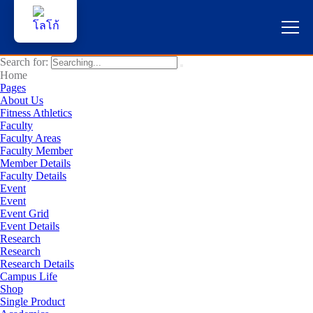
Search for:
หน้าแรก
Home
Pages
About Us
ผู้สนใจสมัครเรียน
Fitness Athletics
Faculty
Faculty Areas
บริการนักศึกษา
Faculty Member
Member Details
คณาจารย์และบุคลากร
Faculty Details
Event
Event
บุคคลทั่วไป
Event Grid
Event Details
Research
ภาษาไทย
Research
Research Details
Campus Life
Shop
Single Product