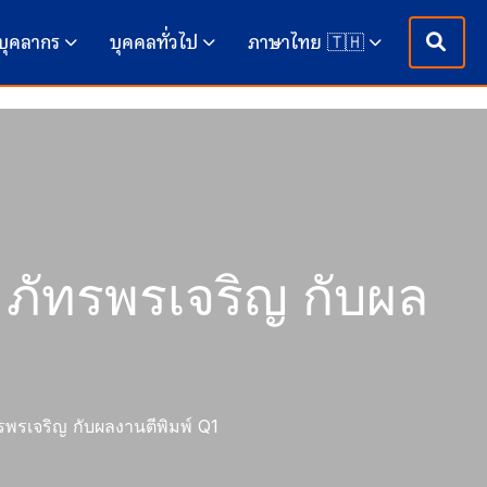
บุคลากร
บุคคลทั่วไป
ภาษาไทย 🇹🇭
ภัทรพรเจริญ กับผล
พรเจริญ กับผลงานตีพิมพ์ Q1