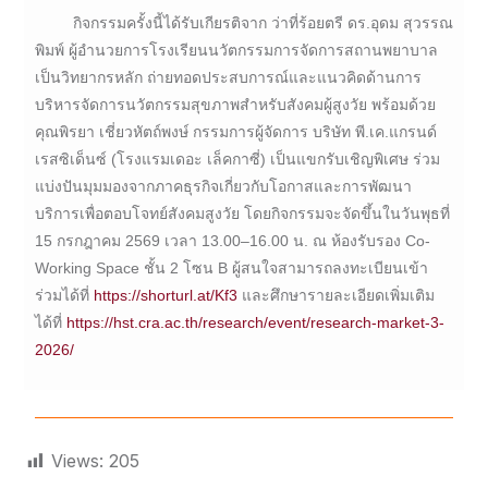
กิจกรรมครั้งนี้ได้รับเกียรติจาก ว่าที่ร้อยตรี ดร.อุดม สุวรรณ
พิมพ์ ผู้อำนวยการโรงเรียนนวัตกรรมการจัดการสถานพยาบาล
เป็นวิทยากรหลัก ถ่ายทอดประสบการณ์และแนวคิดด้านการ
บริหารจัดการนวัตกรรมสุขภาพสำหรับสังคมผู้สูงวัย พร้อมด้วย
คุณพิรยา เชี่ยวหัตถ์พงษ์ กรรมการผู้จัดการ บริษัท พี.เค.แกรนด์
เรสซิเด็นซ์ (โรงแรมเดอะ เล็คกาซี่) เป็นแขกรับเชิญพิเศษ ร่วม
แบ่งปันมุมมองจากภาคธุรกิจเกี่ยวกับโอกาสและการพัฒนา
บริการเพื่อตอบโจทย์สังคมสูงวัย โดยกิจกรรมจะจัดขึ้นในวันพุธที่
15 กรกฎาคม 2569 เวลา 13.00–16.00 น. ณ ห้องรับรอง Co-
Working Space ชั้น 2 โซน B ผู้สนใจสามารถลงทะเบียนเข้า
ร่วมได้ที่
https://shorturl.at/Kf3
และศึกษารายละเอียดเพิ่มเติม
ได้ที่
https://hst.cra.ac.th/research/event/research-market-3-
2026/
Views:
205