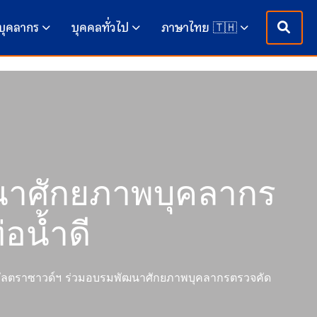
บุคลากร
บุคคลทั่วไป
ภาษาไทย 🇹🇭
ฒนาศักยภาพบุคลากร
อน้ำดี
อัลตราซาวด์ฯ ร่วมอบรมพัฒนาศักยภาพบุคลากรตรวจคัด